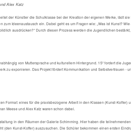
nd Alex Katz
et der Künstler die Schulklasse bei der Kreation der eigenen Werke, lädt sie in 
nen zum Ideenaustausch ein. Dabei geht es um Fragen wie: „Was ist Kunst? Wie
bildlich ausdrücken?“ Durch diesen Prozess werden die Jugendlichen bestärkt, 
unabhängig von Muttersprache und kulturellem Hintergrund. 15² fordert die Jugen
werk zu exponieren. Das Projekt fördert Kommunikation und Selbstvertrauen - u
en Format: eines für die praxisbezogene Arbeit in den Klassen (Kunst-Koffer) 
athan Meese und Alex Katz waren schon dabei.
nstaltung in den Räumen der Galerie Schimming. Hier haben die teilnehmenden S
icht (den Kunst-Koffer) auszusuchen. Die Schüler bekommen einen ersten Eindruc