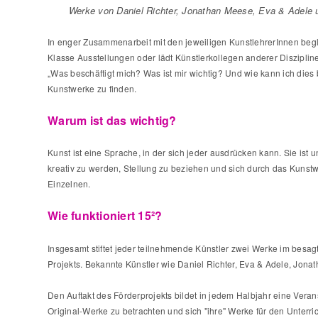
Werke von Daniel Richter, Jonathan Meese, Eva & Adele u
In enger Zusammenarbeit mit den jeweiligen KunstlehrerInnen begleit
Klasse Ausstellungen oder lädt Künstlerkollegen anderer Diszipli
„Was beschäftigt mich? Was ist mir wichtig? Und wie kann ich dies 
Kunstwerke zu finden.
Warum ist das wichtig?
Kunst ist eine Sprache, in der sich jeder ausdrücken kann. Sie ist 
kreativ zu werden, Stellung zu beziehen und sich durch das Kunst
Einzelnen.
Wie funktioniert 15²?
Insgesamt stiftet jeder teilnehmende Künstler zwei Werke im besagt
Projekts. Bekannte Künstler wie Daniel Richter, Eva & Adele, Jon
Den Auftakt des Förderprojekts bildet in jedem Halbjahr eine Vera
Original-Werke zu betrachten und sich "ihre" Werke für den Unterr