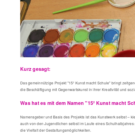
Kurz gesagt:
Das gemeinnützige Projekt "15² Kunst macht Schule" bringt zeitgen
die Beschäftigung mit Gegenwartskunst in ihrer Kreativität und so
Was hat es mit dem Namen "15² Kunst macht Sch
Namensgeber und Basis des Projekts ist das Kunstwerk selbst – kle
auch von den Jugendlichen selbst im Laufe eines Schulhalbjahres g
die Vielfalt der Gestaltungsmöglichkeiten.