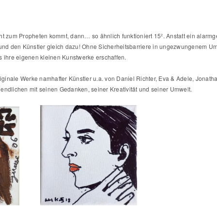
 zum Propheten kommt, dann… so ähnlich funktioniert 15². Anstatt ein alarm
– und den Künstler gleich dazu! Ohne Sicherheitsbarriere in ungezwungenem U
s ihre eigenen kleinen Kunstwerke erschaffen.
riginale Werke namhafter Künstler u.a. von Daniel Richter, Eva & Adele, Jonath
gendlichen mit seinen Gedanken, seiner Kreativität und seiner Umwelt.